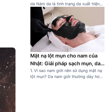
da Nám da là tình trạng da xuất hiện
các đốm hoặc mảng màu nâu sẫm do
sự gia tăng bất thường của sắc tố
melanin. Thường gặp ở các khu vực dễ
tiếp xúc ánh nắng như gò má, trán,
mũi, quanh miệng, nám khiến […]
Mặt nạ lột mụn cho nam của
Nhật: Giải pháp sạch mụn, da
1. Vì sao nam giới nên sử dụng mặt nạ
khỏe tự tin
lột mụn? Da nam giới thường dày hơn
và tiết nhiều dầu nhờn hơn nữ giới,
khiến lỗ chân lông dễ bị tắc nghẽn và
hình thành mụn cám, mụn đầu đen.
Thói quen sinh hoạt bận rộn, ít chăm
sóc da càng làm tình […]