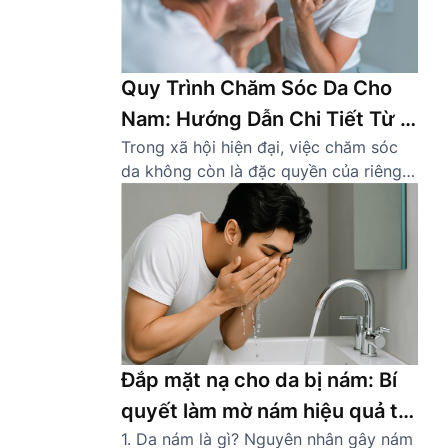
Quy Trình Chăm Sóc Da Cho
Nam: Hướng Dẫn Chi Tiết Từ A
Trong xã hội hiện đại, việc chăm sóc
Đến Z
da không còn là đặc quyền của riêng
phái đẹp. Ngày càng nhiều nam giới
nhận thức được tầm quan trọng của
việc sở hữu một làn da khỏe mạnh,
sạch sẽ. Một quy trình chăm sóc da
cho nam đúng cách không chỉ giúp cải
thiện […]
Đắp mặt nạ cho da bị nám: Bí
quyết làm mờ nám hiệu quả tại
1. Da nám là gì? Nguyên nhân gây nám
nhà