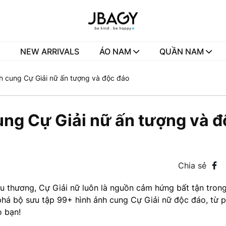
NEW ARRIVALS
ÁO NAM
QUẦN NAM
h cung Cự Giải nữ ấn tượng và độc đáo
ung Cự Giải nữ ấn tượng và đ
Chia sẻ
yêu thương, Cự Giải nữ luôn là nguồn cảm hứng bất tận tron
 phá bộ sưu tập 99+ hình ảnh cung Cự Giải nữ độc đáo, từ 
o bạn!