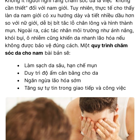
Không ít người nghĩ rằng chăm sóc da là việc “không
cần thiết” đối với nam giới. Tuy nhiên, thực tế cho thấy
làn da nam giới có xu hướng dày và tiết nhiều dầu hơn
so với nữ giới, dễ bị bít tắc lỗ chân lông và hình thành
mụn. Ngoài ra, các tác nhân môi trường như ánh nắng,
khói bụi, ô nhiễm cũng khiến da nhanh lão hóa nếu
không được bảo vệ đúng cách. Một
quy trình chăm
sóc da cho nam
bài bản sẽ:
Làm sạch da sâu, hạn chế mụn
Duy trì độ ẩm cân bằng cho da
Ngăn ngừa lão hóa sớm
Tăng sự tự tin trong giao tiếp và công việc