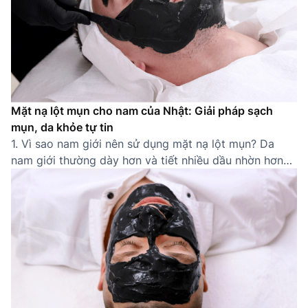
Mặt nạ lột mụn cho nam của Nhật: Giải pháp sạch
mụn, da khỏe tự tin
1. Vì sao nam giới nên sử dụng mặt nạ lột mụn? Da
nam giới thường dày hơn và tiết nhiều dầu nhờn hơn
nữ giới, khiến lỗ chân lông dễ bị tắc nghẽn và hình
thành mụn cám, mụn đầu đen. Thói quen sinh hoạt bận
rộn, ít chăm sóc da càng làm tình […]