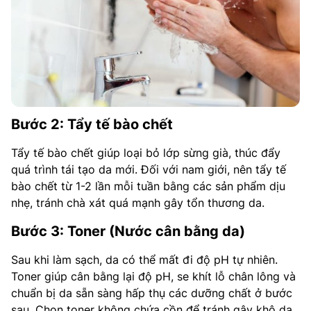
Bước 2: Tẩy tế bào chết
Tẩy tế bào chết giúp loại bỏ lớp sừng già, thúc đẩy
quá trình tái tạo da mới. Đối với nam giới, nên tẩy tế
bào chết từ 1-2 lần mỗi tuần bằng các sản phẩm dịu
nhẹ, tránh chà xát quá mạnh gây tổn thương da.
Bước 3: Toner (Nước cân bằng da)
Sau khi làm sạch, da có thể mất đi độ pH tự nhiên.
Toner giúp cân bằng lại độ pH, se khít lỗ chân lông và
chuẩn bị da sẵn sàng hấp thụ các dưỡng chất ở bước
sau. Chọn toner không chứa cồn để tránh gây khô da.