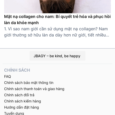
Mặt nạ collagen cho nam: Bí quyết trẻ hóa và phục hồi
làn da khỏe mạnh
1. Vì sao nam giới cần sử dụng mặt nạ collagen? Nam
giới thường sở hữu làn da dày hơn nữ giới, tiết nhiều
dầu nhờn và dễ bị ảnh hưởng bởi ánh nắng mặt trời, ô
nhiễm không khí và các tác nhân bên ngoài. Theo thời
gian, da nam giới cũng bắt đầu […]
JBAGY – be kind, be happy
CHÍNH SÁCH
FAQ
Chính sách bảo mật thông tin
Chính sách thanh toán và giao hàng
Chính sách đổi trả
Chính sách kiểm hàng
Hướng dẫn đặt hàng
Tuyển dụng