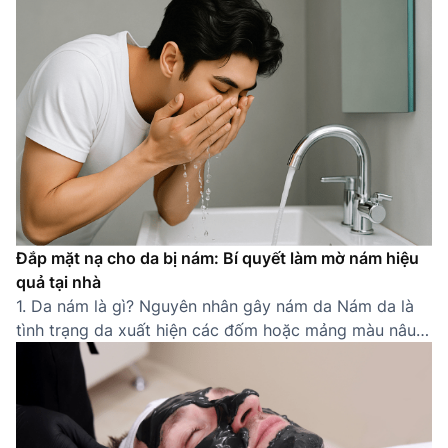
Đắp mặt nạ cho da bị nám: Bí quyết làm mờ nám hiệu
quả tại nhà
1. Da nám là gì? Nguyên nhân gây nám da Nám da là
tình trạng da xuất hiện các đốm hoặc mảng màu nâu
sẫm do sự gia tăng bất thường của sắc tố melanin.
Thường gặp ở các khu vực dễ tiếp xúc ánh nắng như
gò má, trán, mũi, quanh miệng, nám khiến […]