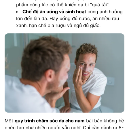
phẩm cùng lúc có thể khiến da bị “quá tải”.
Chế độ ăn uống và sinh hoạt
cũng ảnh hưởng
lớn đến làn da. Hãy uống đủ nước, ăn nhiều rau
xanh, hạn chế bia rượu và ngủ đủ giấc.
Một
quy trình chăm sóc da cho nam
bài bản không hề
phức tạp như nhiều người vẫn nghĩ. Chỉ cần dành ra 5-