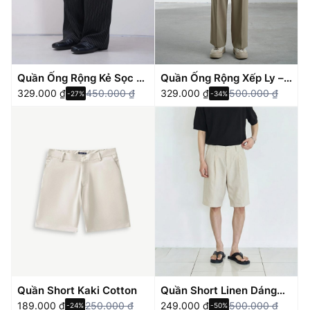
Quần Ống Rộng Kẻ Sọc –
Quần Ống Rộng Xếp Ly –
Striped Pants
329.000
₫
450.000
₫
Wideleg Trousers
329.000
₫
500.000
₫
-27%
-34%
Quần Short Kaki Cotton
Quần Short Linen Dáng
189.000
₫
250.000
₫
Rộng – Bemuda Short
249.000
₫
500.000
₫
-24%
-50%