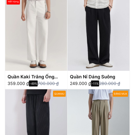
Hết hàng
Quần Kaki Trắng Ống
Quần Nỉ Dáng Suông
Suông
359.000
₫
700.000
₫
249.000
₫
280.000
₫
-49%
-11%
QUANAU
ĐÁNG MUA