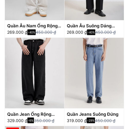
Quần Âu Nam Ống Rộng
Quần Âu Suông Dáng
Lụa Cotton – Wide Pants
269.000
₫
450.000
₫
Đứng
269.000
₫
450.000
₫
-40%
-40%
Quần Jean Ống Rộng
Quần Jeans Suông Đứng
JBAGY Dáng Suông Cạp
329.000
₫
350.000
₫
319.000
₫
450.000
₫
-6%
-29%
Chun