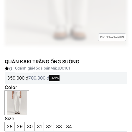
Xem hình ảnh chi tiết
QUẦN KAKI TRẮNG ỐNG SUÔNG
0
0
đánh giá
45
đã bán
Mã:
JD0101
359.000
₫
700.000
₫
-49%
Color
Size
28
29
30
31
32
33
34