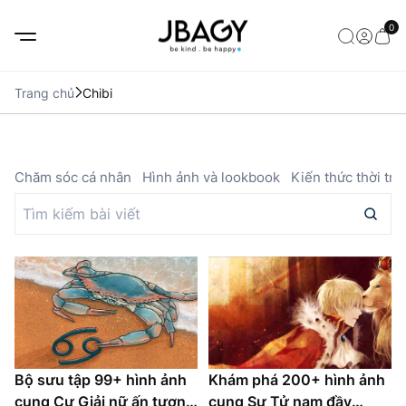
0
Trang chủ
Chibi
ả
Chăm sóc cá nhân
Hình ảnh và lookbook
Kiến thức thời tra
Bộ sưu tập 99+ hình ảnh
Khám phá 200+ hình ảnh
cung Cự Giải nữ ấn tượng
cung Sư Tử nam đầy