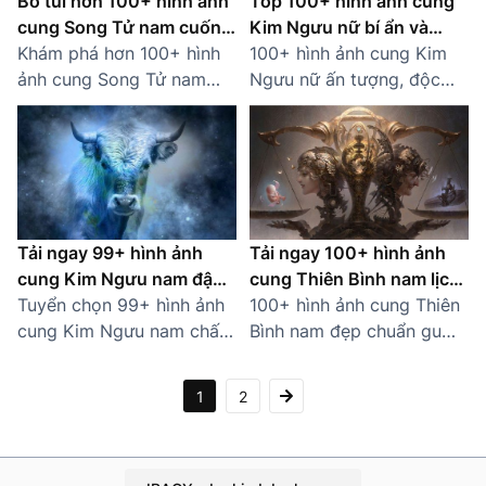
Bỏ túi hơn 100+ hình ảnh
Top 100+ hình ảnh cung
cung Song Tử nam cuốn
Kim Ngưu nữ bí ẩn và
hút
Khám phá hơn 100+ hình
quyến rũ
100+ hình ảnh cung Kim
ảnh cung Song Tử nam
Ngưu nữ ấn tượng, độc
đẹp, lạnh lùng và đầy trí
đáo với chất lượng cao.
tuệ. Sưu tầm hình ảnh chất
Phù hợp làm avatar, hình
lượng cao và miễn phí tải
nền hoặc đăng mạng xã
về!
hội.
Tải ngay 99+ hình ảnh
Tải ngay 100+ hình ảnh
cung Kim Ngưu nam đậm
cung Thiên Bình nam lịch
chất nghệ thuật
Tuyển chọn 99+ hình ảnh
lãm, tinh tế
100+ hình ảnh cung Thiên
cung Kim Ngưu nam chất
Bình nam đẹp chuẩn gu
nhất với nhiều phong
thẩm mỹ: thanh lịch, trí tuệ
cách: nghệ thuật, anime,
và hài hòa, lý tưởng cho
1
2
tối giản. Tải miễn phí
người yêu thích hoàng
ngay!
đạo.