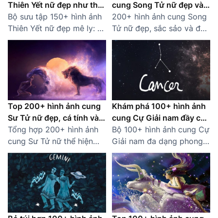
Thiên Yết nữ đẹp như thơ,
cung Song Tử nữ đẹp và
đậm chất nữ thần
Bộ sưu tập 150+ hình ảnh
bí ẩn
200+ hình ảnh cung Song
Thiên Yết nữ đẹp mê ly: từ
Tử nữ đẹp, sắc sảo và đầy
visual sắc sảo đến thần
năng lượng. Tải miễn phí
thái lạnh như sương.
và thể hiện phong cách
Chuẩn khí chất nữ chính
hoàng đạo của bạn ngay!
ngôn tình!
Top 200+ hình ảnh cung
Khám phá 100+ hình ảnh
Sư Tử nữ đẹp, cá tính và
cung Cự Giải nam đầy cá
quyền lực
Tổng hợp 200+ hình ảnh
tính
Bộ 100+ hình ảnh cung Cự
cung Sư Tử nữ thể hiện
Giải nam đa dạng phong
trọn vẹn nét đẹp kiêu
cách: từ nghệ thuật, cá
hãnh, mạnh mẽ và luôn
tính đến dễ thương dành
biết cách tỏa sáng trong
riêng cho các chàng trai
mọi hoàn cảnh
tháng 6–7.