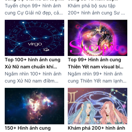
và độc đáo
Tuyển chọn 99+ hình ảnh
quyền lực
Khám phá bộ sưu tập
cung Cự Giải nữ đẹp, cảm
200+ hình ảnh cung Sư Tử
xúc và đầy nghệ thuật, thể
nam quyền lực, mạnh mẽ.
hiện tính cách dịu dàng,
Biểu tượng hoàng đạo của
tinh tế của chòm sao hệ
sự lãnh đạo và đam mê
Thủy.
cháy bỏng!
Top 100+ hình ảnh cung
Top 99+ Hình ảnh cung
Xử Nữ nam chuẩn khí
Thiên Yết nam visual bí
chất
Ngắm nhìn 100+ hình ảnh
ẩn, lạnh lùng
Ngắm nhìn 99+ hình ảnh
cung Xử Nữ nam điềm
cung Thiên Yết nam lạnh
tĩnh, trí tuệ và tinh tế. Bộ
lùng, điềm đạm, quyến rũ
sưu tập visual nam thần
lạ thường. Bộ sưu tập
chuẩn tính cách của chàng
visual khiến bao trái tim
Xử Nữ!
lạc nhịp!
150+ Hình ảnh cung
Khám phá 200+ hình ảnh