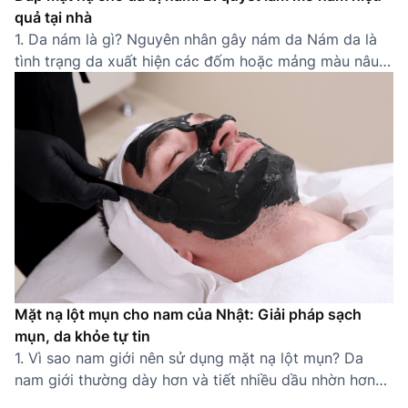
quả tại nhà
1. Da nám là gì? Nguyên nhân gây nám da Nám da là
tình trạng da xuất hiện các đốm hoặc mảng màu nâu
sẫm do sự gia tăng bất thường của sắc tố melanin.
Thường gặp ở các khu vực dễ tiếp xúc ánh nắng như
gò má, trán, mũi, quanh miệng, nám khiến […]
Mặt nạ lột mụn cho nam của Nhật: Giải pháp sạch
mụn, da khỏe tự tin
1. Vì sao nam giới nên sử dụng mặt nạ lột mụn? Da
nam giới thường dày hơn và tiết nhiều dầu nhờn hơn
nữ giới, khiến lỗ chân lông dễ bị tắc nghẽn và hình