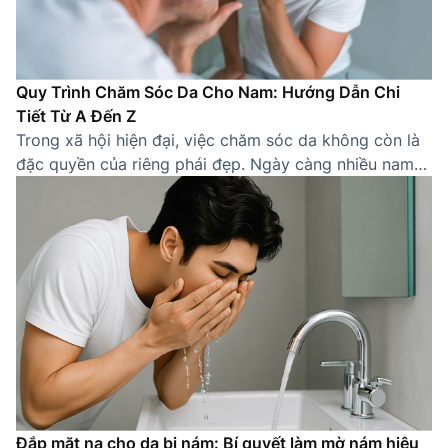
Quy Trình Chăm Sóc Da Cho Nam: Hướng Dẫn Chi
Tiết Từ A Đến Z
Trong xã hội hiện đại, việc chăm sóc da không còn là
đặc quyền của riêng phái đẹp. Ngày càng nhiều nam
giới nhận thức được tầm quan trọng của việc sở hữu
một làn da khỏe mạnh, sạch sẽ. Một quy trình chăm
sóc da cho nam đúng cách không chỉ giúp cải thiện
[…]
Đắp mặt nạ cho da bị nám: Bí quyết làm mờ nám hiệu