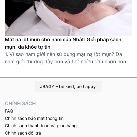
Mặt nạ lột mụn cho nam của Nhật: Giải pháp sạch
mụn, da khỏe tự tin
1. Vì sao nam giới nên sử dụng mặt nạ lột mụn? Da
nam giới thường dày hơn và tiết nhiều dầu nhờn hơn
nữ giới, khiến lỗ chân lông dễ bị tắc nghẽn và hình
thành mụn cám, mụn đầu đen. Thói quen sinh hoạt bận
rộn, ít chăm sóc da càng làm tình […]
JBAGY – be kind, be happy
CHÍNH SÁCH
FAQ
Chính sách bảo mật thông tin
Chính sách thanh toán và giao hàng
Chính sách đổi trả