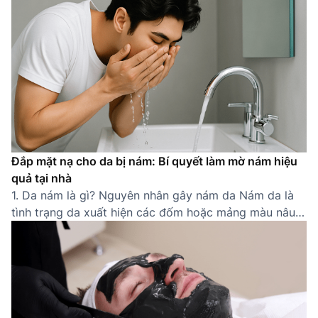
sóc da cho nam đúng cách không chỉ giúp cải thiện
[…]
Đắp mặt nạ cho da bị nám: Bí quyết làm mờ nám hiệu
quả tại nhà
1. Da nám là gì? Nguyên nhân gây nám da Nám da là
tình trạng da xuất hiện các đốm hoặc mảng màu nâu
sẫm do sự gia tăng bất thường của sắc tố melanin.
Thường gặp ở các khu vực dễ tiếp xúc ánh nắng như
gò má, trán, mũi, quanh miệng, nám khiến […]