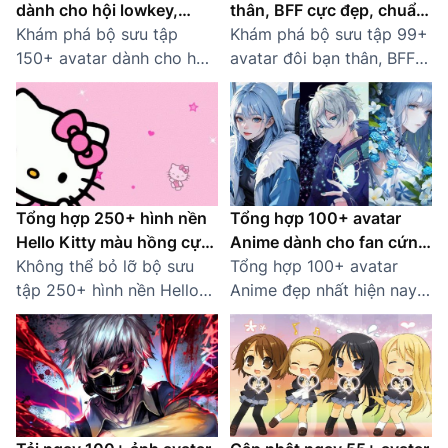
dành cho hội lowkey,
thân, BFF cực đẹp, chuẩn
hướng nội
Khám phá bộ sưu tập
HD
Khám phá bộ sưu tập 99+
150+ avatar dành cho hội
avatar đôi bạn thân, BFF
lowkey, hướng nội và
siêu đẹp, giúp bạn và “cạ
sống khép kín. Hình ảnh
cứng” thể hiện tình bạn
tối giản, tinh tế, đúng chất
bền chặt. Tải miễn phí!
“lowkey”!
Tổng hợp 250+ hình nền
Tổng hợp 100+ avatar
Hello Kitty màu hồng cực
Anime dành cho fan cứng
đáng yêu
Không thể bỏ lỡ bộ sưu
không thể bỏ qua
Tổng hợp 100+ avatar
tập 250+ hình nền Hello
Anime đẹp nhất hiện nay,
Kitty màu hồng ngọt
từ phong cách dễ thương,
ngào, cute, chuẩn gu các
cool ngầu, đến huyền bí.
nàng bánh bèo. Cập nhật
Xem ngay bộ sưu tập!
2025 mới nhất!