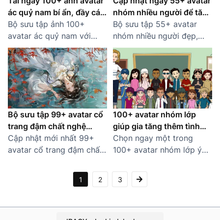
Tải ngay 100+ ảnh avatar
Cập nhật ngay 55+ avatar
ác quỷ nam bí ẩn, đầy cá
nhóm nhiều người để tăng
tính
Bộ sưu tập ảnh 100+
tính gắn kết
Bộ sưu tập 55+ avatar
avatar ác quỷ nam với
nhóm nhiều người đẹp,
phong cách ngầu, mạnh
sáng tạo và gắn kết –
mẽ và đầy bí ẩn. Cập nhật
dành riêng cho các đội
hình ảnh độc đáo cho
nhóm muốn nổi bật!
trang cá nhân.
Bộ sưu tập 99+ avatar cổ
100+ avatar nhóm lớp
trang đậm chất nghệ
giúp gia tăng thêm tình
thuật
Cập nhật mới nhất 99+
bạn gắn kết
Chọn ngay một trong
avatar cổ trang đậm chất
100+ avatar nhóm lớp ý
nghệ thuật, từ cổ phong
nghĩa để lưu giữ kỷ niệm
Trung Hoa đến trang phục
thời học sinh! Bộ sưu tập
1
2
3
truyền thống Việt Nam.
đa dạng phong cách –
Khám phá ngay!
Xem ngay!