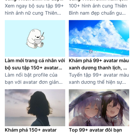
cuốn hút
Xem ngay bộ sưu tập 99+
lãm, tinh tế
100+ hình ảnh cung Thiên
hình ảnh nữ cung Thiên
Bình nam đẹp chuẩn gu
Bình đầy thu hút, phù hợp
thẩm mỹ: thanh lịch, trí tuệ
làm hình nền, avatar hoặc
và hài hòa, lý tưởng cho
khám phá tính cách.
người yêu thích hoàng
đạo.
Làm mới trang cá nhân với
Khám phá 99+ avatar màu
bộ sưu tập 150+ avatar
xanh dương thanh lịch, ý
đơn giản đẹp
Làm nổi bật profile của
nghĩa
Tuyển tập 99+ avatar màu
bạn với avatar đơn giản
xanh dương thể hiện sự
đẹp, vừa tinh tế vừa phù
bình yên, tràn đầy ý nghĩa.
hợp với xu hướng hiện đại.
Tải ngay bộ sưu tập hình
Tải ngay!
nền chuẩn HD và mới
nhất.
Khám phá 150+ avatar
Top 99+ avatar đôi bạn