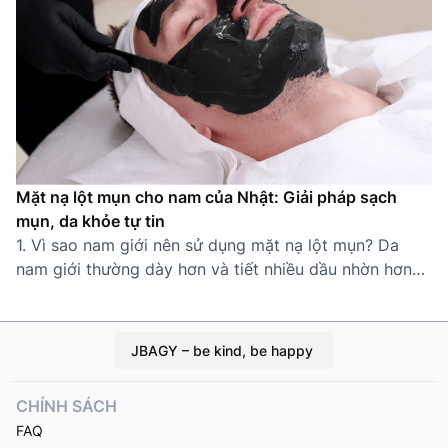
Mặt nạ lột mụn cho nam của Nhật: Giải pháp sạch
mụn, da khỏe tự tin
1. Vì sao nam giới nên sử dụng mặt nạ lột mụn? Da
nam giới thường dày hơn và tiết nhiều dầu nhờn hơn
nữ giới, khiến lỗ chân lông dễ bị tắc nghẽn và hình
thành mụn cám, mụn đầu đen. Thói quen sinh hoạt bận
rộn, ít chăm sóc da càng làm tình […]
JBAGY – be kind, be happy
CHÍNH SÁCH
FAQ