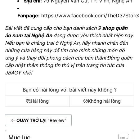
Địa chỉ:
79 Nguyễn Văn Cừ, TP. Vinh, Nghệ An
Fanpage:
https://www.facebook.com/TheD37Stor
Bài viết đã cung cấp cho bạn danh sách 9
shop quần
áo nam tại Nghệ An
đang được yêu thích nhất hiện nay.
Nếu bạn là chàng trai ở Nghệ An, hãy nhanh chân đến
những cửa hàng này để tìm cho mình những món đồ
ưng ý và thay đổi phong cách của bản thân! Đừng quên
cập nhật thêm thông tin thú vị trên trang tin tức của
JBAGY nhé!
Bạn có hài lòng với bài viết này không ?
🥰
Hài lòng
🙁
Không hài lòng
QUAY TRỞ LẠI
"Review"
Mục lục