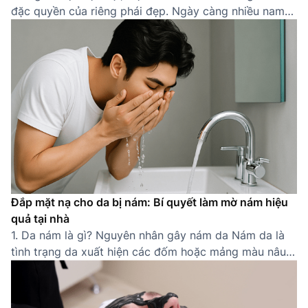
đặc quyền của riêng phái đẹp. Ngày càng nhiều nam
giới nhận thức được tầm quan trọng của việc sở hữu
một làn da khỏe mạnh, sạch sẽ. Một quy trình chăm
sóc da cho nam đúng cách không chỉ giúp cải thiện
[…]
Đắp mặt nạ cho da bị nám: Bí quyết làm mờ nám hiệu
quả tại nhà
1. Da nám là gì? Nguyên nhân gây nám da Nám da là
tình trạng da xuất hiện các đốm hoặc mảng màu nâu
sẫm do sự gia tăng bất thường của sắc tố melanin.
Thường gặp ở các khu vực dễ tiếp xúc ánh nắng như
gò má, trán, mũi, quanh miệng, nám khiến […]