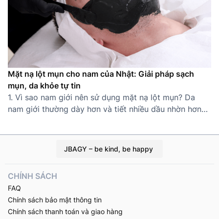
Mặt nạ lột mụn cho nam của Nhật: Giải pháp sạch
mụn, da khỏe tự tin
1. Vì sao nam giới nên sử dụng mặt nạ lột mụn? Da
nam giới thường dày hơn và tiết nhiều dầu nhờn hơn
nữ giới, khiến lỗ chân lông dễ bị tắc nghẽn và hình
thành mụn cám, mụn đầu đen. Thói quen sinh hoạt bận
rộn, ít chăm sóc da càng làm tình […]
JBAGY – be kind, be happy
CHÍNH SÁCH
FAQ
Chính sách bảo mật thông tin
Chính sách thanh toán và giao hàng