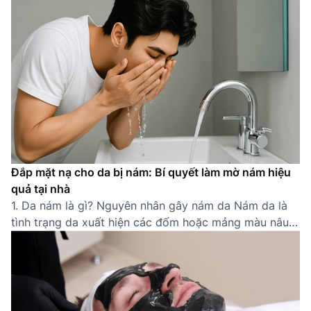
một làn da khỏe mạnh, sạch sẽ. Một quy trình chăm
sóc da cho nam đúng cách không chỉ giúp cải thiện
[…]
Đắp mặt nạ cho da bị nám: Bí quyết làm mờ nám hiệu
quả tại nhà
1. Da nám là gì? Nguyên nhân gây nám da Nám da là
tình trạng da xuất hiện các đốm hoặc mảng màu nâu
sẫm do sự gia tăng bất thường của sắc tố melanin.
Thường gặp ở các khu vực dễ tiếp xúc ánh nắng như
gò má, trán, mũi, quanh miệng, nám khiến […]