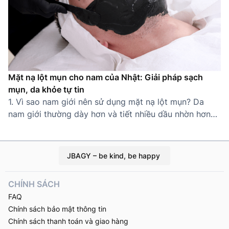
Mặt nạ lột mụn cho nam của Nhật: Giải pháp sạch
mụn, da khỏe tự tin
1. Vì sao nam giới nên sử dụng mặt nạ lột mụn? Da
nam giới thường dày hơn và tiết nhiều dầu nhờn hơn
nữ giới, khiến lỗ chân lông dễ bị tắc nghẽn và hình
thành mụn cám, mụn đầu đen. Thói quen sinh hoạt bận
rộn, ít chăm sóc da càng làm tình […]
JBAGY – be kind, be happy
CHÍNH SÁCH
FAQ
Chính sách bảo mật thông tin
Chính sách thanh toán và giao hàng