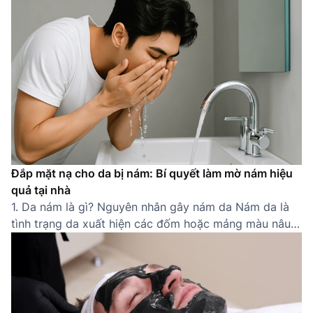
một làn da khỏe mạnh, sạch sẽ. Một quy trình chăm
sóc da cho nam đúng cách không chỉ giúp cải thiện
[…]
Đắp mặt nạ cho da bị nám: Bí quyết làm mờ nám hiệu
quả tại nhà
1. Da nám là gì? Nguyên nhân gây nám da Nám da là
tình trạng da xuất hiện các đốm hoặc mảng màu nâu
sẫm do sự gia tăng bất thường của sắc tố melanin.
Thường gặp ở các khu vực dễ tiếp xúc ánh nắng như
gò má, trán, mũi, quanh miệng, nám khiến […]