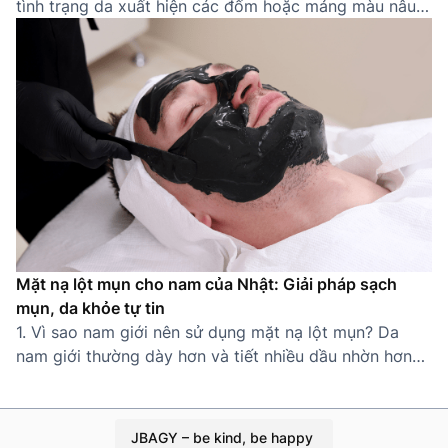
tình trạng da xuất hiện các đốm hoặc mảng màu nâu
sẫm do sự gia tăng bất thường của sắc tố melanin.
Thường gặp ở các khu vực dễ tiếp xúc ánh nắng như
gò má, trán, mũi, quanh miệng, nám khiến […]
Mặt nạ lột mụn cho nam của Nhật: Giải pháp sạch
mụn, da khỏe tự tin
1. Vì sao nam giới nên sử dụng mặt nạ lột mụn? Da
nam giới thường dày hơn và tiết nhiều dầu nhờn hơn
nữ giới, khiến lỗ chân lông dễ bị tắc nghẽn và hình
thành mụn cám, mụn đầu đen. Thói quen sinh hoạt bận
rộn, ít chăm sóc da càng làm tình […]
JBAGY – be kind, be happy