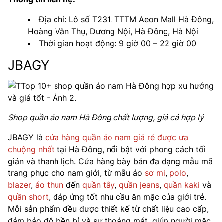
Địa chỉ: Lô số T231, TTTM Aeon Mall Hà Đông,
Hoàng Văn Thụ, Dương Nội, Hà Đông, Hà Nội
Thời gian hoạt động: 9 giờ 00 – 22 giờ 00
JBAGY
Shop quần áo nam Hà Đông chất lượng, giá cả hợp lý
JBAGY là
cửa hàng quần áo nam giá rẻ được ưa
chuộng nhất
tại Hà Đông, nổi bật với phong cách tối
giản và thanh lịch. Cửa hàng bày bán đa dạng mẫu mã
trang phục cho nam giới, từ mẫu áo
sơ mi
,
polo
,
blazer
,
áo thun
đến
quần tây
,
quần jeans
,
quần kaki
và
quần short
, đáp ứng tốt nhu cầu ăn mặc của giới trẻ.
Mỗi sản phẩm đều được thiết kế từ chất liệu cao cấp,
đảm bảo độ bền bỉ và sự thoáng mát, giúp người mặc