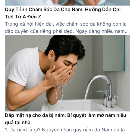
Quy Trình Chăm Sóc Da Cho Nam: Hướng Dẫn Chi
Tiết Từ A Đến Z
Trong xã hội hiện đại, việc chăm sóc da không còn là
đặc quyền của riêng phái đẹp. Ngày càng nhiều nam
giới nhận thức được tầm quan trọng của việc sở hữu
một làn da khỏe mạnh, sạch sẽ. Một quy trình chăm
sóc da cho nam đúng cách không chỉ giúp cải thiện
[…]
Đắp mặt nạ cho da bị nám: Bí quyết làm mờ nám hiệu
quả tại nhà
1. Da nám là gì? Nguyên nhân gây nám da Nám da là