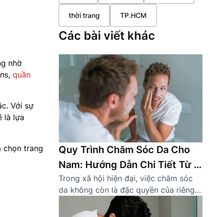
thời trang
TP.HCM
Các bài viết khác
ng nhờ
ans,
quần
c. Với sự
 là lựa
a chọn trang
Quy Trình Chăm Sóc Da Cho
Nam: Hướng Dẫn Chi Tiết Từ A
Trong xã hội hiện đại, việc chăm sóc
Đến Z
da không còn là đặc quyền của riêng
phái đẹp. Ngày càng nhiều nam giới
nhận thức được tầm quan trọng của