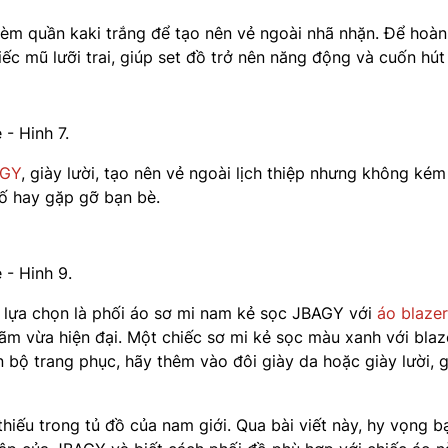
kèm quần kaki trắng để tạo nên vẻ ngoài nhã nhặn. Để hoàn
ếc mũ lưỡi trai, giúp set đồ trở nên năng động và cuốn hút
AGY
, giày lười, tạo nên vẻ ngoài lịch thiệp nhưng không kém
hố hay gặp gỡ bạn bè.
 lựa chọn là phối áo sơ mi nam kẻ sọc JBAGY với
áo blazer
ãm vừa hiện đại. Một chiếc sơ mi kẻ sọc màu xanh với blaz
n bộ trang phục, hãy thêm vào đôi giày da hoặc giày lười, 
hiếu trong tủ đồ của nam giới. Qua bài viết này, hy vọng b