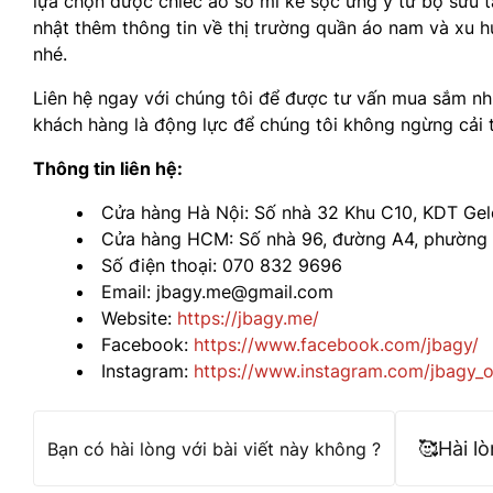
lựa chọn được chiếc áo sơ mi kẻ sọc ưng ý từ bộ sưu 
nhật thêm thông tin về thị trường quần áo nam và xu h
nhé.
Liên hệ ngay với chúng tôi để được tư vấn mua sắm nh
khách hàng là động lực để chúng tôi không ngừng cải t
Thông tin liên hệ:
Cửa hàng Hà Nội: Số nhà 32 Khu C10, KDT Gel
Cửa hàng HCM: Số nhà 96, đường A4, phường 
Số điện thoại: 070 832 9696
Email: jbagy.me@gmail.com
Website:
https://jbagy.me/
Facebook:
https://www.facebook.com/jbagy/
Instagram:
https://www.instagram.com/jbagy_of
🥰
Hài l
Bạn có hài lòng với bài viết này không ?