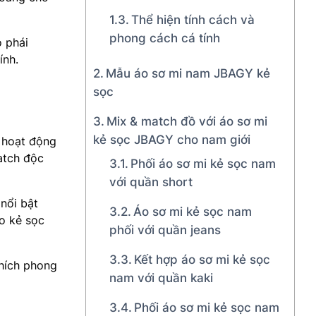
Thể hiện tính cách và
phong cách cá tính
 phái
ính.
Mẫu áo sơ mi nam JBAGY kẻ
sọc
Mix & match đồ với áo sơ mi
kẻ sọc JBAGY cho nam giới
c hoạt động
atch độc
Phối áo sơ mi kẻ sọc nam
với quần short
nổi bật
Áo sơ mi kẻ sọc nam
áo kẻ sọc
phối với quần jeans
Kết hợp áo sơ mi kẻ sọc
thích phong
nam với quần kaki
Phối áo sơ mi kẻ sọc nam