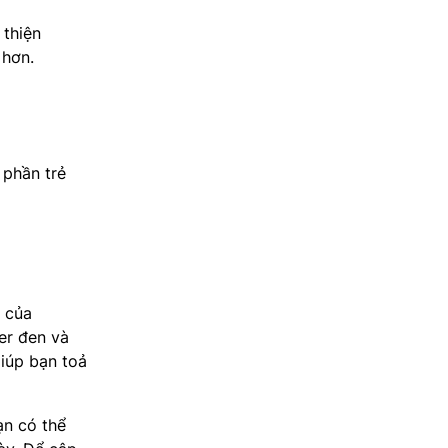
Thói quen sinh hoạt bận rộn, ít chăm
sóc da càng làm tình […]
 thiện
 hơn.
 phần trẻ
của
er đen và
giúp bạn toả
ạn có thể