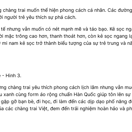
g chàng trai muốn thể hiện phong cách cá nhân. Các đường
i người trẻ yêu thích sự phá cách.
nh tế nhưng vẫn muốn có nét mạnh mẽ và táo bạo. Kẻ sọc n
ời mặc trông cao hơn, thanh thoát hơn, còn kẻ sọc ngang lạ
sơ mi nam kẻ sọc trở thành biểu tượng của sự trẻ trung và 
ng chàng trai yêu thích phong cách lịch lãm nhưng vẫn mu
màu xanh cùng form áo rộng chuẩn Hàn Quốc giúp tôn lên sự 
 gặp gỡ bạn bè, đi học, đi làm đến các dịp dạo phố năng đ
ủa các chàng trai Việt, đem đến trải nghiệm hoàn hảo và p