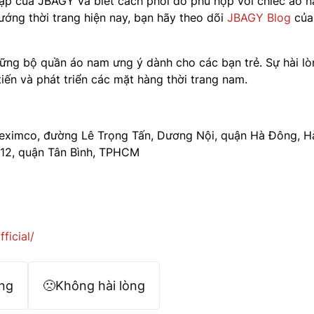
tập của JBAGY và biết cách phối đồ phù hợp với chiếc áo n
ướng thời trang hiện nay, bạn hãy theo dõi
JBAGY Blog
của
ững bộ quần áo nam ưng ý dành cho các bạn trẻ. Sự hài l
iến và phát triển các mặt hàng thời trang nam.
eximco, đường Lê Trọng Tấn, Dương Nội, quận Hà Đông, H
12, quận Tân Bình, TPHCM
ficial/
òng
🙁
Không hài lòng