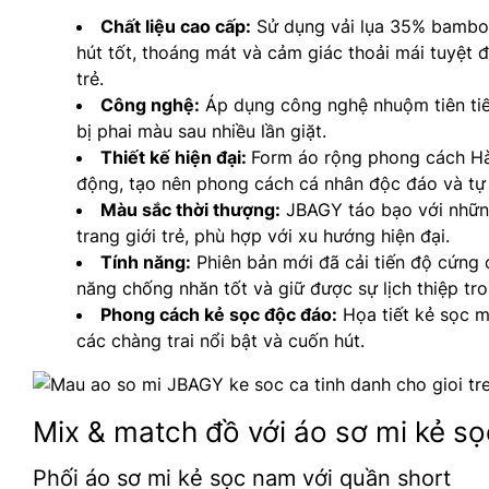
Chất liệu cao cấp:
Sử dụng vải lụa 35% bamboo
hút tốt, thoáng mát và cảm giác thoải mái tuyệt 
trẻ.
Công nghệ:
Áp dụng công nghệ nhuộm tiên tiế
bị phai màu sau nhiều lần giặt.
Thiết kế hiện đại:
Form áo rộng phong cách Hà
động, tạo nên phong cách cá nhân độc đáo và tự 
Màu sắc thời thượng:
JBAGY táo bạo với những
trang giới trẻ, phù hợp với xu hướng hiện đại.
Tính năng:
Phiên bản mới đã cải tiến độ cứng 
năng chống nhăn tốt và giữ được sự lịch thiệp tro
Phong cách kẻ sọc độc đáo:
Họa tiết kẻ sọc ma
các chàng trai nổi bật và cuốn hút.
Mix & match đồ với áo sơ mi kẻ s
Phối áo sơ mi kẻ sọc nam với quần short