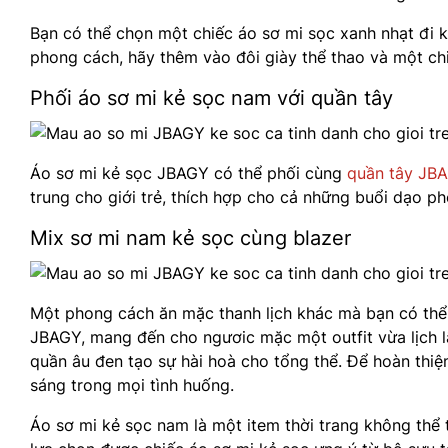
Bạn có thể chọn một chiếc áo sơ mi sọc xanh nhạt đi 
phong cách, hãy thêm vào đôi giày thể thao và một chi
Phối áo sơ mi kẻ sọc nam với quần tây
Áo sơ mi kẻ sọc JBAGY có thể phối cùng
quần tây JB
trung cho giới trẻ, thích hợp cho cả những buổi dạo p
Mix sơ mi nam kẻ sọc cùng blazer
Một phong cách ăn mặc thanh lịch khác mà bạn có thể
JBAGY, mang đến cho ngươic mặc một outfit vừa lịch l
quần âu đen tạo sự hài hoà cho tổng thể. Để hoàn thiệ
sáng trong mọi tình huống.
Áo sơ mi kẻ sọc nam là một item thời trang không thể t