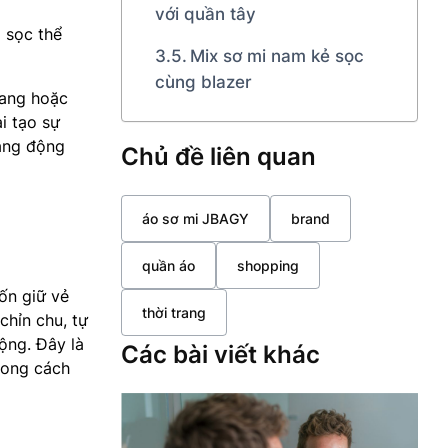
với quần tây
 sọc thể
Mix sơ mi nam kẻ sọc
cùng blazer
gang hoặc
i tạo sự
năng động
Chủ đề liên quan
áo sơ mi JBAGY
brand
quần áo
shopping
ốn giữ vẻ
thời trang
chỉn chu, tự
ộng. Đây là
Các bài viết khác
hong cách