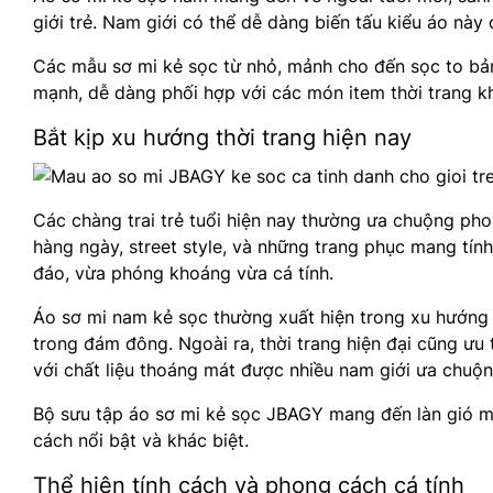
giới trẻ. Nam giới có thể dễ dàng biến tấu kiểu áo này
Các mẫu sơ mi kẻ sọc từ nhỏ, mảnh cho đến sọc to bản
mạnh, dễ dàng phối hợp với các món item thời trang kh
Bắt kịp xu hướng thời trang hiện nay
Các chàng trai trẻ tuổi hiện nay thường ưa chuộng pho
hàng ngày, street style, và những trang phục mang tí
đáo, vừa phóng khoáng vừa cá tính.
Áo sơ mi nam kẻ sọc thường xuất hiện trong xu hướng 
trong đám đông. Ngoài ra, thời trang hiện đại cũng ưu
với chất liệu thoáng mát được nhiều nam giới ưa chuộn
Bộ sưu tập áo sơ mi kẻ sọc JBAGY mang đến làn gió mới
cách nổi bật và khác biệt.
Thể hiện tính cách và phong cách cá tính