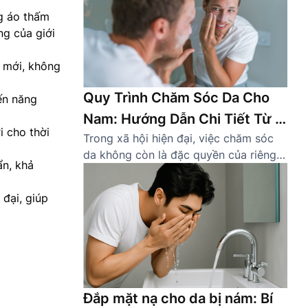
g áo thấm
ng của giới
 mới, không
Quy Trình Chăm Sóc Da Cho
ến năng
Nam: Hướng Dẫn Chi Tiết Từ A
 cho thời
Trong xã hội hiện đại, việc chăm sóc
Đến Z
da không còn là đặc quyền của riêng
ẩn, khả
phái đẹp. Ngày càng nhiều nam giới
nhận thức được tầm quan trọng của
 đại, giúp
việc sở hữu một làn da khỏe mạnh,
sạch sẽ. Một quy trình chăm sóc da
cho nam đúng cách không chỉ giúp cải
thiện […]
Đắp mặt nạ cho da bị nám: Bí