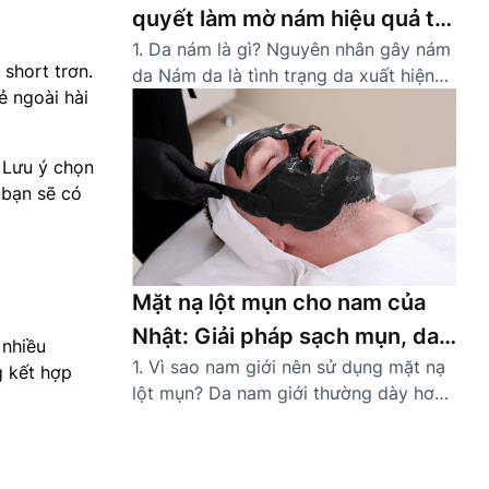
quyết làm mờ nám hiệu quả tại
1. Da nám là gì? Nguyên nhân gây nám
nhà
 short trơn.
da Nám da là tình trạng da xuất hiện
ẻ ngoài hài
các đốm hoặc mảng màu nâu sẫm do
sự gia tăng bất thường của sắc tố
melanin. Thường gặp ở các khu vực dễ
 Lưu ý chọn
tiếp xúc ánh nắng như gò má, trán,
 bạn sẽ có
mũi, quanh miệng, nám khiến […]
Mặt nạ lột mụn cho nam của
Nhật: Giải pháp sạch mụn, da
 nhiều
1. Vì sao nam giới nên sử dụng mặt nạ
khỏe tự tin
g kết hợp
lột mụn? Da nam giới thường dày hơn
và tiết nhiều dầu nhờn hơn nữ giới,
khiến lỗ chân lông dễ bị tắc nghẽn và
hình thành mụn cám, mụn đầu đen.