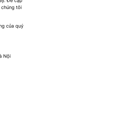
ày. Để cập
 chúng tôi
òng của quý
à Nội