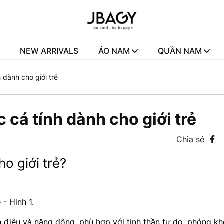
NEW ARRIVALS
ÁO NAM
QUẦN NAM
 dành cho giới trẻ
cá tính dành cho giới trẻ
Chia sẻ
o giới trẻ?
 điệu và năng động, phù hợp với tinh thần tự do, phóng k