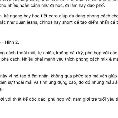
 cho nhiều hoàn cảnh như đi học, đi làm hay dạo phố.
, kẻ ngang hay hoạ tiết caro giúp đa dạng phong cách cho
ác như quần jeans, chinos hay short để tạo điểm nhấn cá t
ng cách thoải mái, tự nhiên, không cầu kỳ, phù hợp với cá
nh phá cách. Nhiều phái mạnh yêu thích phong cách mix & m
này vì nó tạo điểm nhấn, không quá phức tạp mà vẫn giúp 
 tiên sự thoải mái và tính ứng dụng cao, do đó những mẫu 
g.
 với thiết kế độc đáo, phù hợp với nam giới trẻ tuổi yêu 