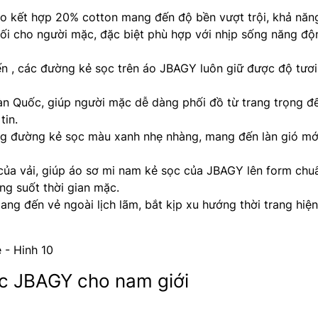
 kết hợp 20% cotton mang đến độ bền vượt trội, khả năn
đối cho người mặc, đặc biệt phù hợp với nhịp sống năng độ
n , các đường kẻ sọc trên áo JBAGY luôn giữ được độ tươi
n Quốc, giúp người mặc dễ dàng phối đồ từ trang trọng đ
tin.
 đường kẻ sọc màu xanh nhẹ nhàng, mang đến làn gió mới
của vải, giúp áo sơ mi nam kẻ sọc của JBAGY lên form chu
ng suốt thời gian mặc.
ng đến vẻ ngoài lịch lãm, bắt kịp xu hướng thời trang hiện
ọc JBAGY cho nam giới