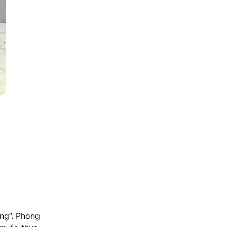
sóc da càng làm tình […]
ing”. Phong