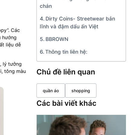
chán
Dirty Coins- Streetwear bản
lĩnh và đậm dấu ấn Việt
ppy”. Các
u hướng
BBROWN
t liệu dễ
Thông tin liên hệ:
 lý tưởng
Chủ đề liên quan
ái, tông màu
quần áo
shopping
Các bài viết khác