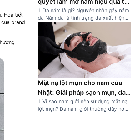
quyết làm mờ nám hiệu quả tại
1. Da nám là gì? Nguyên nhân gây nám
nhà
. Họa tiết
da Nám da là tình trạng da xuất hiện
m của brand
các đốm hoặc mảng màu nâu sẫm do
sự gia tăng bất thường của sắc tố
melanin. Thường gặp ở các khu vực dễ
 thường
tiếp xúc ánh nắng như gò má, trán,
mũi, quanh miệng, nám khiến […]
Mặt nạ lột mụn cho nam của
Nhật: Giải pháp sạch mụn, da
1. Vì sao nam giới nên sử dụng mặt nạ
khỏe tự tin
lột mụn? Da nam giới thường dày hơn
và tiết nhiều dầu nhờn hơn nữ giới,
khiến lỗ chân lông dễ bị tắc nghẽn và
hình thành mụn cám, mụn đầu đen.
Thói quen sinh hoạt bận rộn, ít chăm