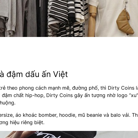
và đậm dấu ấn Việt
trẻ theo phong cách mạnh mẽ, đường phố, thì Dirty Coins là
ic đậm chất hip-hop, Dirty Coins gây ấn tượng nhờ logo “xu
chuộng.
rsize, áo khoác bomber, hoodie, mũ beanie và balo vải. Th
ng hiệu riêng biệt.