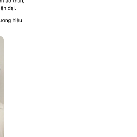
ồm áo thun,
ện đại.
hương hiệu