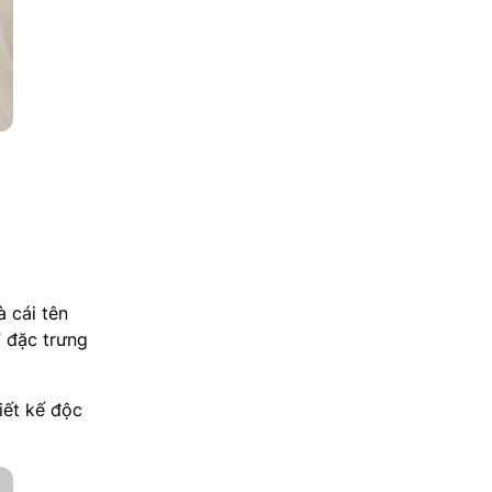
 cái tên
” đặc trưng
iết kế độc