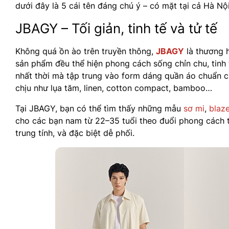
dưới đây là 5 cái tên đáng chú ý – có mặt tại cả Hà N
JBAGY – Tối giản, tinh tế và tử tế
Không quá ồn ào trên truyền thông,
JBAGY
là thương h
sản phẩm đều thể hiện phong cách sống chỉn chu, tinh
nhất thời mà tập trung vào form dáng quần áo chuẩn ch
chịu như lụa tăm, linen, cotton compact, bamboo…
Tại JBAGY, bạn có thể tìm thấy những mẫu
sơ mi
,
blaze
cho các bạn nam từ 22–35 tuổi theo đuổi phong cách tối
trung tính, và đặc biệt dễ phối.