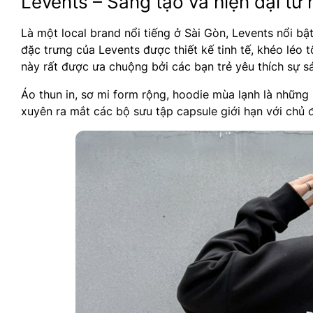
Levents – Sáng tạo và hiện đại từ 
Là một local brand nổi tiếng ở Sài Gòn, Levents nổi bậ
đặc trưng của Levents được thiết kế tinh tế, khéo léo
này rất được ưa chuộng bởi các bạn trẻ yêu thích sự s
Áo thun in, sơ mi form rộng, hoodie mùa lạnh là những 
xuyên ra mắt các bộ sưu tập capsule giới hạn với chủ đ