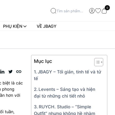
0
PHỤ KIỆN
VỀ JBAGY
Mục lục
JBAGY – Tối giản, tinh tế và tử
tế
 biệt là các
ến phong
Levents – Sáng tạo và hiện
gần hơn với
đại từ những chi tiết nhỏ
RUYCH. Studio – “Simple
ối tuần,
Outfit” nhưng không hề nhàm