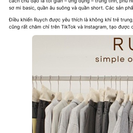
cách chủ đạo là tối giản – ứng dụng – trung tính, phù
sơ mi basic, quần âu suông và quần short. Các sản phẩ
Điều khiến Ruych được yêu thích là không khí trẻ tru
cũng rất chăm chỉ trên TikTok và Instagram, tạo được 