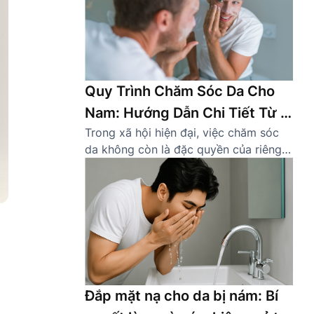
Quy Trình Chăm Sóc Da Cho
Nam: Hướng Dẫn Chi Tiết Từ A
Trong xã hội hiện đại, việc chăm sóc
Đến Z
da không còn là đặc quyền của riêng
phái đẹp. Ngày càng nhiều nam giới
nhận thức được tầm quan trọng của
việc sở hữu một làn da khỏe mạnh,
sạch sẽ. Một quy trình chăm sóc da
cho nam đúng cách không chỉ giúp cải
thiện […]
Đắp mặt nạ cho da bị nám: Bí