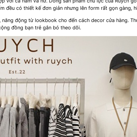
 hợp với cả nam và nữ. Dòng sản phẩm chủ lực của Ruych g
m đều có thiết kế đơn giản nhưng lên form rất gọn gàng, hi
ng, năng động từ lookbook cho đến cách decor cửa hàng. T
cộng đồng bạn trẻ gắn bó theo dõi.