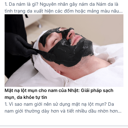
1. Da nám là gì? Nguyên nhân gây nám da Nám da là
tình trạng da xuất hiện các đốm hoặc mảng màu nâu
sẫm do sự gia tăng bất thường của sắc tố melanin.
Thường gặp ở các khu vực dễ tiếp xúc ánh nắng như
gò má, trán, mũi, quanh miệng, nám khiến […]
Mặt nạ lột mụn cho nam của Nhật: Giải pháp sạch
mụn, da khỏe tự tin
1. Vì sao nam giới nên sử dụng mặt nạ lột mụn? Da
nam giới thường dày hơn và tiết nhiều dầu nhờn hơn
nữ giới, khiến lỗ chân lông dễ bị tắc nghẽn và hình
thành mụn cám, mụn đầu đen. Thói quen sinh hoạt bận