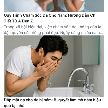
Quy Trình Chăm Sóc Da Cho Nam: Hướng Dẫn Chi
Tiết Từ A Đến Z
Trong xã hội hiện đại, việc chăm sóc da không còn là
đặc quyền của riêng phái đẹp. Ngày càng nhiều nam
giới nhận thức được tầm quan trọng của việc sở hữu
một làn da khỏe mạnh, sạch sẽ. Một quy trình chăm
sóc da cho nam đúng cách không chỉ giúp cải thiện
[…]
Đắp mặt nạ cho da bị nám: Bí quyết làm mờ nám hiệu
quả tại nhà