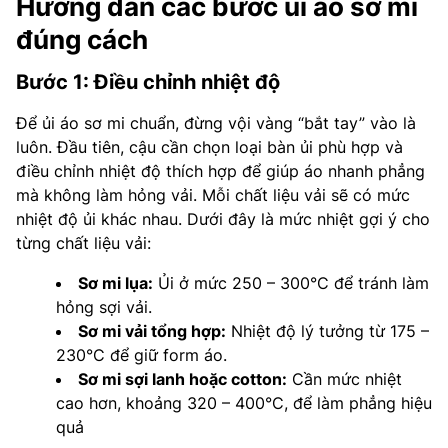
Hướng dẫn các bước ủi áo sơ mi
đúng cách
Bước 1: Điều chỉnh nhiệt độ
Để ủi áo sơ mi chuẩn, đừng vội vàng “bắt tay” vào là
luôn. Đầu tiên, cậu cần chọn loại bàn ủi phù hợp và
điều chỉnh nhiệt độ thích hợp để giúp áo nhanh phẳng
mà không làm hỏng vải. Mỗi chất liệu vải sẽ có mức
nhiệt độ ủi khác nhau. Dưới đây là mức nhiệt gợi ý cho
từng chất liệu vải:
Sơ mi lụa:
Ủi ở mức 250 – 300°C để tránh làm
hỏng sợi vải.
Sơ mi vải tổng hợp:
Nhiệt độ lý tưởng từ 175 –
230°C để giữ form áo.
Sơ mi sợi lanh hoặc cotton:
Cần mức nhiệt
cao hơn, khoảng 320 – 400°C, để làm phẳng hiệu
quả