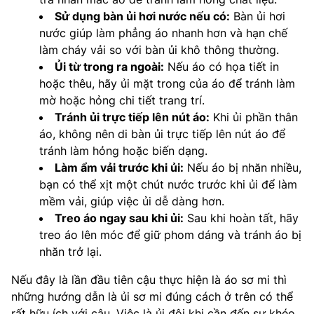
Sử dụng bàn ủi hơi nước nếu có:
Bàn ủi hơi
nước giúp làm phẳng áo nhanh hơn và hạn chế
làm cháy vải so với bàn ủi khô thông thường.
Ủi từ trong ra ngoài:
Nếu áo có họa tiết in
hoặc thêu, hãy ủi mặt trong của áo để tránh làm
mờ hoặc hỏng chi tiết trang trí.
Tránh ủi trực tiếp lên nút áo:
Khi ủi phần thân
áo, không nên di bàn ủi trực tiếp lên nút áo để
tránh làm hỏng hoặc biến dạng.
Làm ẩm vải trước khi ủi:
Nếu áo bị nhăn nhiều,
bạn có thể xịt một chút nước trước khi ủi để làm
mềm vải, giúp việc ủi dễ dàng hơn.
Treo áo ngay sau khi ủi:
Sau khi hoàn tất, hãy
treo áo lên móc để giữ phom dáng và tránh áo bị
nhăn trở lại.
Nếu đây là lần đầu tiên cậu thực hiện là áo sơ mi thì
những hướng dẫn là ủi sơ mi đúng cách ở trên có thể
rất hữu ích với cậu. Việc là ủi đôi khi cần đến sự khéo