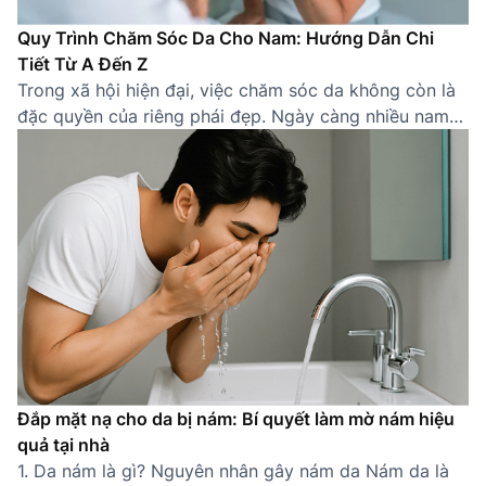
Quy Trình Chăm Sóc Da Cho Nam: Hướng Dẫn Chi
Tiết Từ A Đến Z
Trong xã hội hiện đại, việc chăm sóc da không còn là
đặc quyền của riêng phái đẹp. Ngày càng nhiều nam
giới nhận thức được tầm quan trọng của việc sở hữu
một làn da khỏe mạnh, sạch sẽ. Một quy trình chăm
sóc da cho nam đúng cách không chỉ giúp cải thiện
[…]
Đắp mặt nạ cho da bị nám: Bí quyết làm mờ nám hiệu
quả tại nhà
1. Da nám là gì? Nguyên nhân gây nám da Nám da là