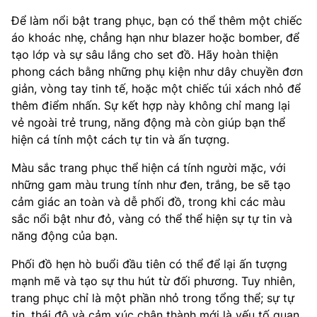
Để làm nổi bật trang phục, bạn có thể thêm một chiếc
áo khoác nhẹ, chẳng hạn như blazer hoặc bomber, để
tạo lớp và sự sâu lắng cho set đồ. Hãy hoàn thiện
phong cách bằng những phụ kiện như dây chuyền đơn
giản, vòng tay tinh tế, hoặc một chiếc túi xách nhỏ để
thêm điểm nhấn. Sự kết hợp này không chỉ mang lại
vẻ ngoài trẻ trung, năng động mà còn giúp bạn thể
hiện cá tính một cách tự tin và ấn tượng.
Màu sắc trang phục thể hiện cá tính người mặc, với
những gam màu trung tính như đen, trắng, be sẽ tạo
cảm giác an toàn và dễ phối đồ, trong khi các màu
sắc nổi bật như đỏ, vàng có thể thể hiện sự tự tin và
năng động của bạn.
Phối đồ hẹn hò buổi đầu tiên có thể để lại ấn tượng
mạnh mẽ và tạo sự thu hút từ đối phương. Tuy nhiên,
trang phục chỉ là một phần nhỏ trong tổng thể; sự tự
tin, thái độ và cảm xúc chân thành mới là yếu tố quan