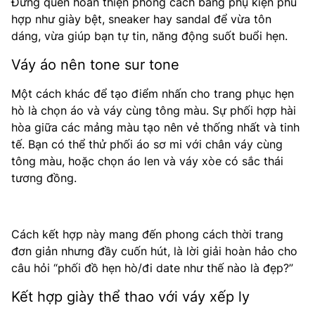
Đừng quên hoàn thiện phong cách bằng phụ kiện phù
hợp như giày bệt, sneaker hay sandal để vừa tôn
dáng, vừa giúp bạn tự tin, năng động suốt buổi hẹn.
Váy áo nên tone sur tone
Một cách khác để tạo điểm nhấn cho trang phục hẹn
hò là chọn áo và váy cùng tông màu. Sự phối hợp hài
hòa giữa các mảng màu tạo nên vẻ thống nhất và tinh
tế. Bạn có thể thử phối áo sơ mi với chân váy cùng
tông màu, hoặc chọn áo len và váy xòe có sắc thái
tương đồng.
Cách kết hợp này mang đến phong cách thời trang
đơn giản nhưng đầy cuốn hút, là lời giải hoàn hảo cho
câu hỏi “phối đồ hẹn hò/đi date như thế nào là đẹp?”
Kết hợp giày thể thao với váy xếp ly