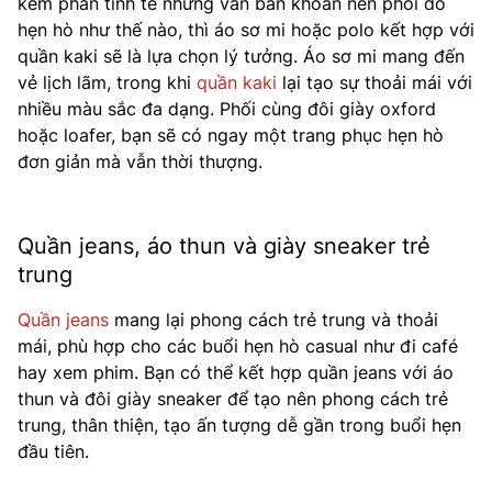
kém phần tinh tế nhưng vẫn băn khoăn nên phối đồ
hẹn hò như thế nào, thì áo sơ mi hoặc polo kết hợp với
quần kaki sẽ là lựa chọn lý tưởng. Áo sơ mi mang đến
vẻ lịch lãm, trong khi
quần kaki
lại tạo sự thoải mái với
nhiều màu sắc đa dạng. Phối cùng đôi giày oxford
hoặc loafer, bạn sẽ có ngay một trang phục hẹn hò
đơn giản mà vẫn thời thượng.
Quần jeans, áo thun và giày sneaker trẻ
trung
Quần jeans
mang lại phong cách trẻ trung và thoải
mái, phù hợp cho các buổi hẹn hò casual như đi café
hay xem phim. Bạn có thể kết hợp quần jeans với áo
thun và đôi giày sneaker để tạo nên phong cách trẻ
trung, thân thiện, tạo ấn tượng dễ gần trong buổi hẹn
đầu tiên.