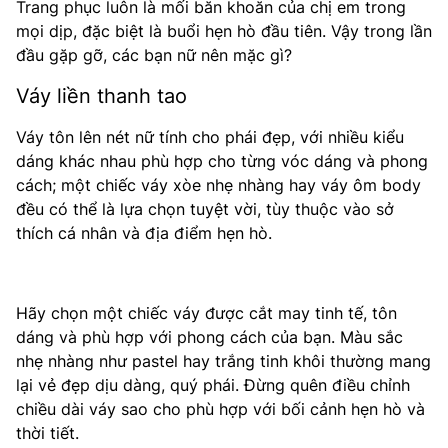
Trang phục luôn là mối băn khoăn của chị em trong
mọi dịp, đặc biệt là buổi hẹn hò đầu tiên. Vậy trong lần
đầu gặp gỡ, các bạn nữ nên mặc gì?
Váy liền thanh tao
Váy tôn lên nét nữ tính cho phái đẹp, với nhiều kiểu
dáng khác nhau phù hợp cho từng vóc dáng và phong
cách; một chiếc váy xòe nhẹ nhàng hay váy ôm body
đều có thể là lựa chọn tuyệt vời, tùy thuộc vào sở
thích cá nhân và địa điểm hẹn hò.
Hãy chọn một chiếc váy được cắt may tinh tế, tôn
dáng và phù hợp với phong cách của bạn. Màu sắc
nhẹ nhàng như pastel hay trắng tinh khôi thường mang
lại vẻ đẹp dịu dàng, quý phái. Đừng quên điều chỉnh
chiều dài váy sao cho phù hợp với bối cảnh hẹn hò và
thời tiết.