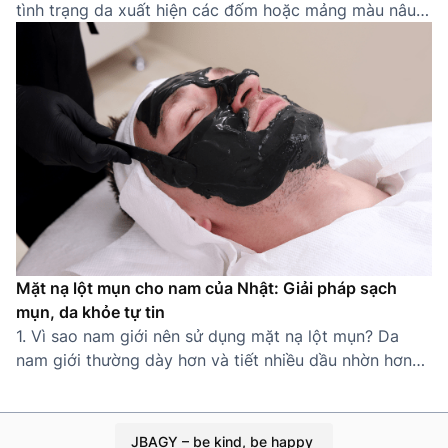
tình trạng da xuất hiện các đốm hoặc mảng màu nâu
sẫm do sự gia tăng bất thường của sắc tố melanin.
Thường gặp ở các khu vực dễ tiếp xúc ánh nắng như
gò má, trán, mũi, quanh miệng, nám khiến […]
Mặt nạ lột mụn cho nam của Nhật: Giải pháp sạch
mụn, da khỏe tự tin
1. Vì sao nam giới nên sử dụng mặt nạ lột mụn? Da
nam giới thường dày hơn và tiết nhiều dầu nhờn hơn
nữ giới, khiến lỗ chân lông dễ bị tắc nghẽn và hình
thành mụn cám, mụn đầu đen. Thói quen sinh hoạt bận
rộn, ít chăm sóc da càng làm tình […]
JBAGY – be kind, be happy