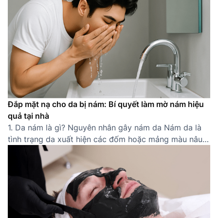
sóc da cho nam đúng cách không chỉ giúp cải thiện
[…]
Đắp mặt nạ cho da bị nám: Bí quyết làm mờ nám hiệu
quả tại nhà
1. Da nám là gì? Nguyên nhân gây nám da Nám da là
tình trạng da xuất hiện các đốm hoặc mảng màu nâu
sẫm do sự gia tăng bất thường của sắc tố melanin.
Thường gặp ở các khu vực dễ tiếp xúc ánh nắng như
gò má, trán, mũi, quanh miệng, nám khiến […]