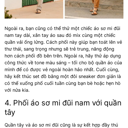
Ngoài ra, bạn cũng có thể thử một chiếc áo sơ mi đũi
nam tay dài, xắn tay áo sau đó mix cùng một chiếc
quần vải ống lửng. Cách phối này giúp bạn toát lên vẻ
thư thái, sang trọng nhưng sẽ trẻ trung, năng động
hơn cách phối đồ bên trên. Ngoài ra, hãy thử áp dụng
công thức về tone màu sáng – tối cho bộ quần áo của
mình để có được vẻ ngoài hoàn hảo nhất. Cuối cùng,
hãy kết thúc set đồ bằng một đôi sneaker đơn giản là
có thể xuống phố cuối tuần cùng bạn bè hoặc hẹn hò
với nửa kia.
4. Phối áo sơ mi đũi nam với quần
tây
Quần tây và áo sơ mi đũi cũng là sự kết hợp đầy thú