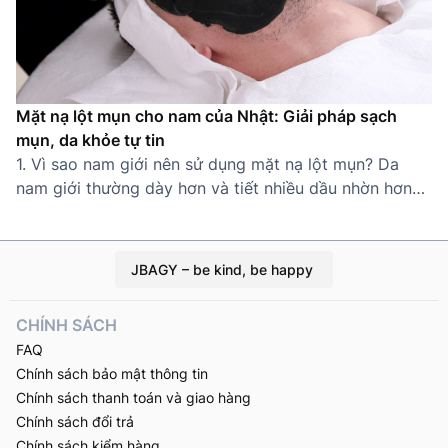
Mặt nạ lột mụn cho nam của Nhật: Giải pháp sạch
mụn, da khỏe tự tin
1. Vì sao nam giới nên sử dụng mặt nạ lột mụn? Da
nam giới thường dày hơn và tiết nhiều dầu nhờn hơn
nữ giới, khiến lỗ chân lông dễ bị tắc nghẽn và hình
thành mụn cám, mụn đầu đen. Thói quen sinh hoạt bận
rộn, ít chăm sóc da càng làm tình […]
JBAGY – be kind, be happy
CHÍNH SÁCH
FAQ
Chính sách bảo mật thông tin
Chính sách thanh toán và giao hàng
Chính sách đổi trả
Chính sách kiểm hàng