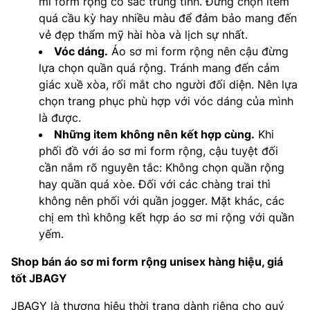
mi form rộng có sắc trung tính. Đừng chọn item
quá cầu kỳ hay nhiều màu để đảm bảo mang đến
vẻ đẹp thẩm mỹ hài hòa và lịch sự nhất.
Vóc dáng.
Áo sơ mi form rộng nên cậu đừng
lựa chọn quần quá rộng. Tránh mang đến cảm
giác xuề xòa, rối mắt cho người đối diện. Nên lựa
chọn trang phục phù hợp với vóc dáng của mình
là được.
Những item không nên kết hợp cùng.
Khi
phối đồ với áo sơ mi form rộng, cậu tuyệt đối
cần nắm rõ nguyên tắc: Không chọn quần rộng
hay quần quá xòe. Đối với các chàng trai thì
không nên phối với quần jogger. Mặt khác, các
chị em thì không kết hợp áo sơ mi rộng với quần
yếm.
Shop bán áo sơ mi form rộng unisex hàng hiệu, giá
tốt JBAGY
JBAGY là thương hiệu thời trang dành riêng cho quý