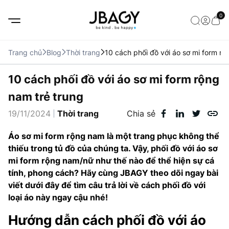
0
Trang chủ
Blog
Thời trang
10 cách phối đồ với áo sơ mi form rộ
10 cách phối đồ với áo sơ mi form rộng
nam trẻ trung
19/11/2024
Thời trang
Chia sẻ
Áo sơ mi form rộng nam là một trang phục không thể
thiếu trong tủ đồ của chúng ta. Vậy, phối đồ với áo sơ
mi form rộng nam/nữ như thế nào để thể hiện sự cá
tính, phong cách? Hãy cùng JBAGY theo dõi ngay bài
viết dưới đây để tìm câu trả lời về cách phối đồ với
loại áo này ngay cậu nhé!
Hướng dẫn cách phối đồ với áo