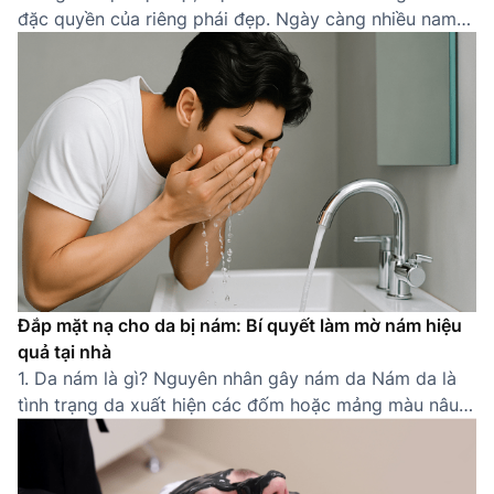
đặc quyền của riêng phái đẹp. Ngày càng nhiều nam
giới nhận thức được tầm quan trọng của việc sở hữu
một làn da khỏe mạnh, sạch sẽ. Một quy trình chăm
sóc da cho nam đúng cách không chỉ giúp cải thiện
[…]
Đắp mặt nạ cho da bị nám: Bí quyết làm mờ nám hiệu
quả tại nhà
1. Da nám là gì? Nguyên nhân gây nám da Nám da là
tình trạng da xuất hiện các đốm hoặc mảng màu nâu
sẫm do sự gia tăng bất thường của sắc tố melanin.
Thường gặp ở các khu vực dễ tiếp xúc ánh nắng như
gò má, trán, mũi, quanh miệng, nám khiến […]