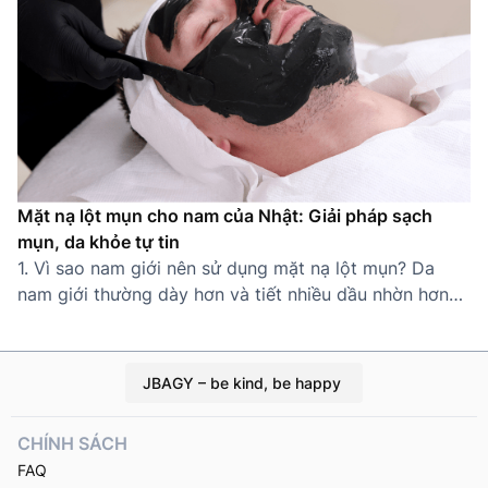
Mặt nạ lột mụn cho nam của Nhật: Giải pháp sạch
mụn, da khỏe tự tin
1. Vì sao nam giới nên sử dụng mặt nạ lột mụn? Da
nam giới thường dày hơn và tiết nhiều dầu nhờn hơn
nữ giới, khiến lỗ chân lông dễ bị tắc nghẽn và hình
thành mụn cám, mụn đầu đen. Thói quen sinh hoạt bận
rộn, ít chăm sóc da càng làm tình […]
JBAGY – be kind, be happy
CHÍNH SÁCH
FAQ