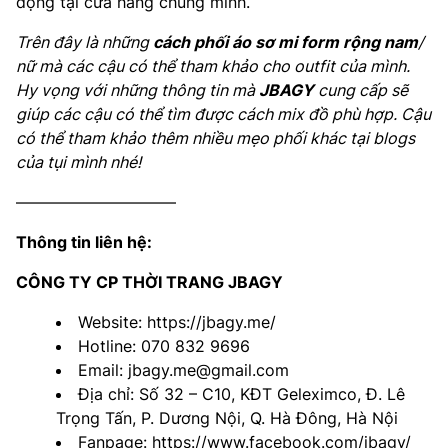
động tại cửa hàng chúng mình.
Trên đây là những
cách
phối áo sơ mi form rộng nam
/
nữ mà các cậu có thể tham khảo cho outfit của mình.
Hy vọng với những thông tin mà
JBAGY
cung cấp sẽ
giúp các cậu có thể tìm được cách mix đồ phù hợp. Cậu
có thể tham khảo thêm nhiều mẹo phối khác tại blogs
của tụi mình nhé!
——————————
Thông tin liên hệ:
CÔNG TY CP THỜI TRANG JBAGY
Website: https://jbagy.me/
Hotline: 070 832 9696
Email: jbagy.me@gmail.com
Địa chỉ: Số 32 – C10, KĐT Geleximco, Đ. Lê
Trọng Tấn, P. Dương Nội, Q. Hà Đông, Hà Nội
Fanpage: https://www.facebook.com/jbagy/