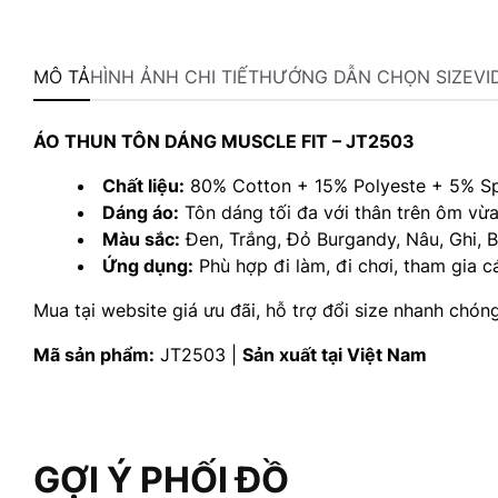
MÔ TẢ
HÌNH ẢNH CHI TIẾT
HƯỚNG DẪN CHỌN SIZE
VI
ÁO THUN TÔN DÁNG MUSCLE FIT – JT2503
Chất liệu:
80% Cotton + 15% Polyeste + 5% Sp
Dáng áo:
Tôn dáng tối đa với thân trên ôm vừa
Màu sắc:
Đen, Trắng, Đỏ Burgandy, Nâu, Ghi, 
Ứng dụng:
Phù hợp đi làm, đi chơi, tham gia c
Mua tại website giá ưu đãi, hỗ trợ đổi size nhanh chóng,
Mã sản phẩm:
JT2503 |
Sản xuất tại Việt Nam
GỢI Ý PHỐI ĐỒ