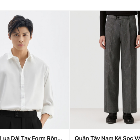
 Lụa Dài Tay Form Rộng
Quần Tây Nam Kẻ Sọc V