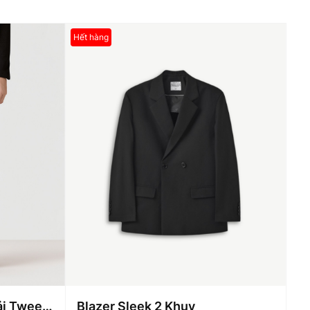
Hết hàng
ải Tweed
Blazer Sleek 2 Khuy