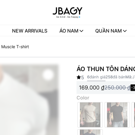
NEW ARRIVALS
ÁO NAM
QUẦN NAM
 Muscle T-shirt
ÁO THUN TÔN DÁNG
5
6
đánh giá
258
đã bán
Mã:
J
169.000
₫
250.000
₫
-
Color