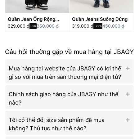
Quần Jean Ống Rộng
Quần Jeans Suông Đứng
JBAGY Dáng Suông Cạp
329.000
₫
350.000
₫
319.000
₫
450.000
₫
-6%
-29%
Chun
Câu hỏi thường gặp về mua hàng tại JBAGY
Mua hàng tại website của JBAGY có lợi thế
gì so với mua trên sàn thương mại điện tử?
Chính sách giao hàng của JBAGY như thế
nào?
Tôi có thể đổi size sản phẩm đã mua
không? Thủ tục như thế nào?