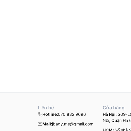
Liên hệ
Cửa hàng
Hotline:
070 832 9696
Hà Nội:
G09-L0
Nội, Quận Hà 
Mail:
jbagy.me@gmail.com
HCM:
Số nhà 