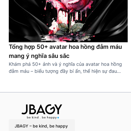
Tổng hợp 50+ avatar hoa hồng đẫm máu
mang ý nghĩa sâu sắc
Khám phá 50+ ảnh và ý nghĩa của avatar hoa hồng
đẫm máu – biểu tượng đầy bí ẩn, thể hiện sự đau
thương, mạnh mẽ và cá tính riêng biệt.
JBAGY – be kind, be happy