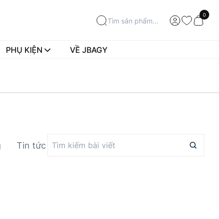
0
PHỤ KIỆN
VỀ JBAGY
g
Tin tức
Tư vấn mua hàng
Tư vấn và hướn