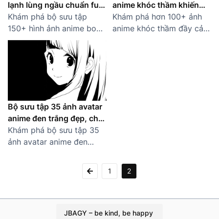
lạnh lùng ngầu chuẩn full
anime khóc thầm khiến
HD, 4K
Khám phá bộ sưu tập
trái tim tan chảy
Khám phá hơn 100+ ảnh
150+ hình ảnh anime boy
anime khóc thầm đầy cảm
lạnh lùng, đẹp trai nhất.
xúc, với những giọt nước
Tải ngay hình anime chất
mắt lặng lẽ để lại nỗi buồn
lượng cao cho điện thoại,
sâu thẳm trong lòng người
máy tính của bạn!
xem.
Bộ sưu tập 35 ảnh avatar
anime đen trắng đẹp, chất
lượng cao
Khám phá bộ sưu tập 35
ảnh avatar anime đen
trắng đẹp, chất và đầy
cảm xúc. Hình ảnh sắc
1
2
nét, phù hợp làm ảnh đại
diện cho Facebook, Zalo,
…
JBAGY – be kind, be happy