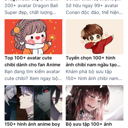
lượng cho fan cứng
200+ avatar Dragon Ball
HD miễn phí
Sở hữu ngay 99+ avatar
Super đẹp, chất lượng
Conan độc đáo, thể hiện
cao? Khám phá bộ sưu
cá tính riêng của bạn.
tập Dragon Ball Super đa
Tuyển tập hình ảnh Conan
dạng, cập nhật liên tục.
chất lượng HD, tải nhanh
chóng và dễ dàng.
Top 100+ avatar cute
Tuyển chọn 100+ hình
chibi dành cho fan Anime
ảnh chibi nam ngầu tạo
Bạn đang tìm kiếm avatar
dấu ấn riêng
Khám phá bộ sưu tập
cute chibi? Xem ngay bộ
150+ hình ảnh chibi nam
sưu tập 100+ hình ảnh
ngầu, dễ thương để làm
chibi đáng yêu, phù hợp
ảnh đại diện trên mạng xã
cho mạng xã hội, game.
hội, diễn đàn.
150+ hình ảnh anime boy
Bộ sưu tập 100+ ảnh