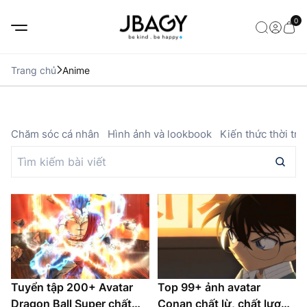
0
Trang chủ
Anime
ả
Chăm sóc cá nhân
Hình ảnh và lookbook
Kiến thức thời tra
Tuyển tập 200+ Avatar
Top 99+ ảnh avatar
Dragon Ball Super chất
Conan chất lừ, chất lượng