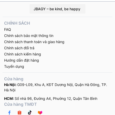
Sơn, Tỉnh Ninh Bình
Vinh, Việt Nam
BILUXURY là thương hiệu
Facebook: https://www.face
JBAGY – be kind, be happy
thời trang nam nổi bật với
Khi nhắc đến những cửa
những trang phục cao
hàng quần áo nam nổi bật
CHÍNH SÁCH
cấp, mang đậm phong
tại Trà Vinh, An Phước […]
FAQ
cách sang trọng và tinh
Chính sách bảo mật thông tin
tế. […]
Chính sách thanh toán và giao hàng
Chính sách đổi trả
Chính sách kiểm hàng
Hướng dẫn đặt hàng
Tuyển dụng
Cửa hàng
Hà Nội:
G09-L09, Khu A, KĐT Dương Nội, Quận Hà Đông, TP.
Hà Nội
HCM:
Số nhà 96, Đường A4, Phường 12, Quận Tân Bình
Cửa hàng TMĐT